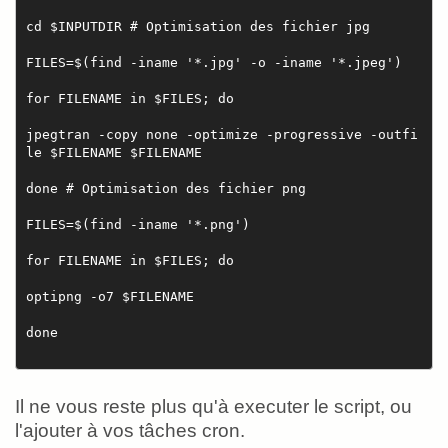
cd $INPUTDIR # Optimisation des fichier jpg
FILES=$(find -iname '*.jpg' -o -iname '*.jpeg')
for FILENAME in $FILES; do
jpegtran -copy none -optimize -progressive -outfi
le $FILENAME $FILENAME
done # Optimisation des fichier png
FILES=$(find -iname '*.png')
for FILENAME in $FILES; do
optipng -o7 $FILENAME
done
Il ne vous reste plus qu'à executer le script, ou
l'ajouter à vos tâches cron.