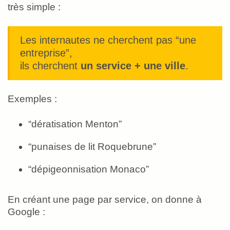
très simple :
Les internautes ne cherchent pas “une
entreprise”,
ils cherchent
un service + une ville
.
Exemples :
“dératisation Menton”
“punaises de lit Roquebrune”
“dépigeonnisation Monaco”
En créant une page par service, on donne à
Google :