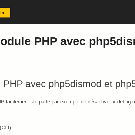
io
 module PHP avec php5d
HP facilement. Je parle par exemple de désactiver x-debug ou 
(CLI)